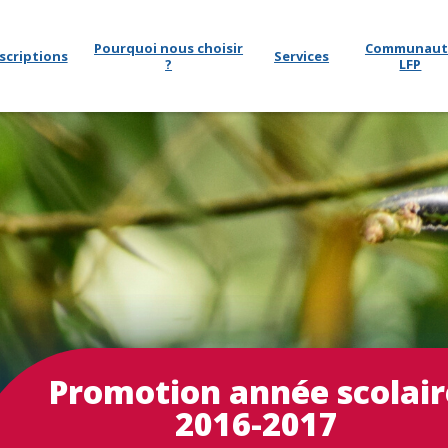
Pourquoi nous choisir
Communaut
scriptions
Services
?
LFP
Promotion année scolair
2016-2017