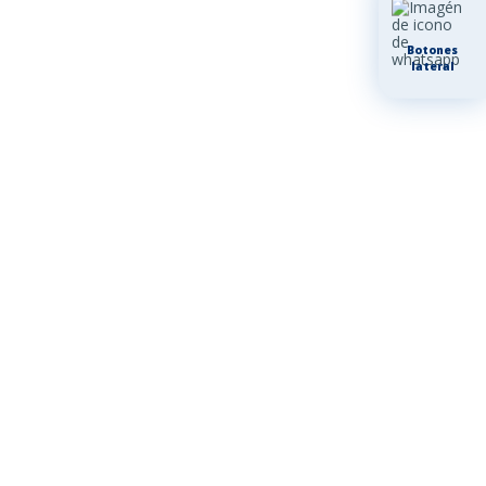
Botones
lateral