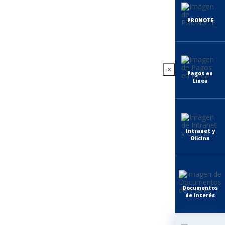
PRONOTE
×
Pagos en
Línea
Intranet y
Oficina
Documentos
de Interés