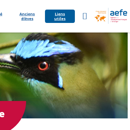
é
Anciens
Liens
élèves
utiles
e