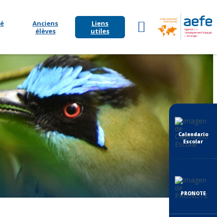
é
Anciens
Liens
élèves
utiles
Calendario
Escolar
PRONOTE