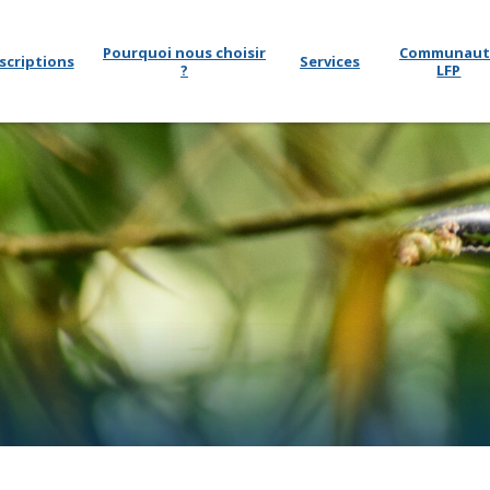
Pourquoi nous choisir
Communaut
scriptions
Services
?
LFP