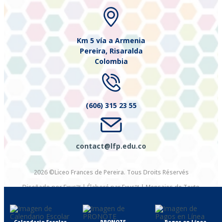
Km 5 vía a Armenia
Pereira, Risaralda
Colombia
(606) 315 23 55
contact@lfp.edu.co
2026 ©Liceo Frances de Pereira. Tous Droits Réservés
Diseñado por Exus™
|
Élaboré par Exus™ | Mensajes de Texto
Masivos
Calendario Escolar
PRONOTE
Pagos en Línea