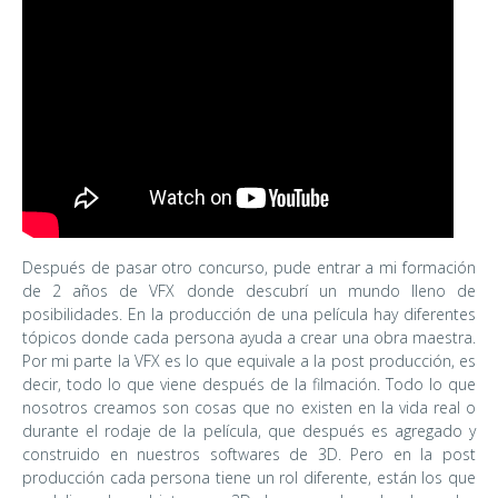
Después de pasar otro concurso, pude entrar a mi formación
de 2 años de VFX donde descubrí un mundo lleno de
posibilidades. En la producción de una película hay diferentes
tópicos donde cada persona ayuda a crear una obra maestra.
Por mi parte la VFX es lo que equivale a la post producción, es
decir, todo lo que viene después de la filmación. Todo lo que
nosotros creamos son cosas que no existen en la vida real o
durante el rodaje de la película, que después es agregado y
construido en nuestros softwares de 3D. Pero en la post
producción cada persona tiene un rol diferente, están los que