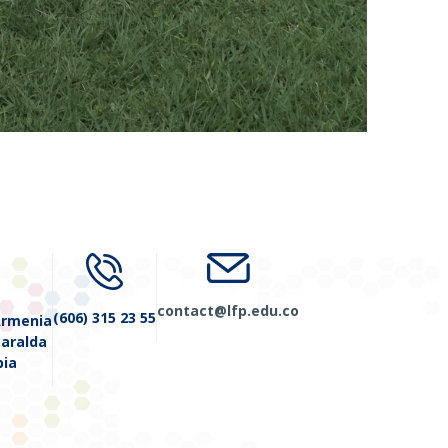
contact@lfp.edu.co
(606) 315 23 55
Armenia
saralda
ia