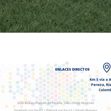
ENLACES DIRECTOS
Km 5 vía a 
Pereira, Ri
Colomb
2026 ©Liceo Frances de Pereira. Tous Droits Réservés
Diseñado por Exus™
|
Élaboré par Exus™ | Emails Masivos