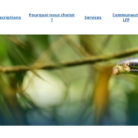
Pourquoi nous choisir
Communaut
scriptions
Services
?
LFP