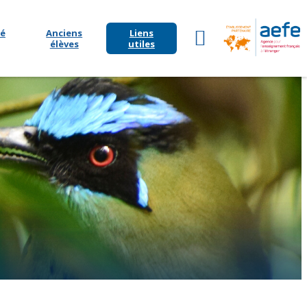
é
Anciens
Liens
élèves
utiles