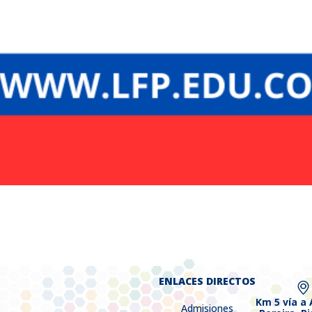
ENLACES DIRECTOS
Km 5 vía a
Admisiones