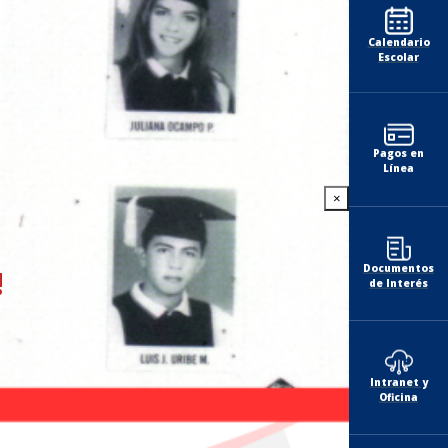
Calendario
Escolar
Pagos en
Línea
×
Documentos
!
de Interés
Intranet y
Oficina