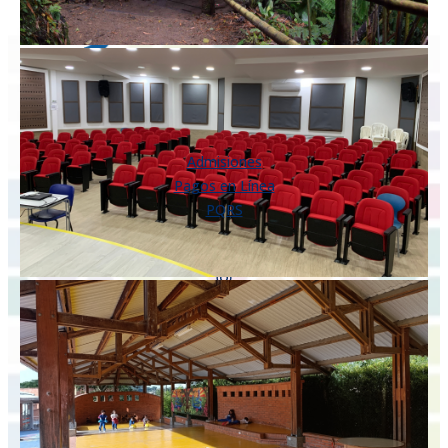
ENLACES DIRECTOS
Admisiones
Pagos en Línea
PQRS
Km 5 vía a Armenia
Pereira, Risaralda
Colombia
(606) 349 9487