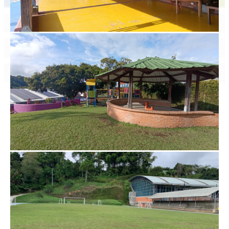
contact@lfp.edu.co
2026 ©Liceo Frances de Pereira. Todos los Derechos Reservados
Diseñado por Exus™
|
Diseñado por Exus™ | Diseño de Páginas
Web Administrables