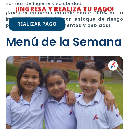
normas de higiene y salubridad.
¡INGRESA Y REALIZA TU PAGO!
¡Nuestro comedor cumple con el 100% de la
inspección sanitaria con enfoque de riesgo
REALIZAR PAGO
para expendios de alimentos y bebidas!
Menú de la Semana