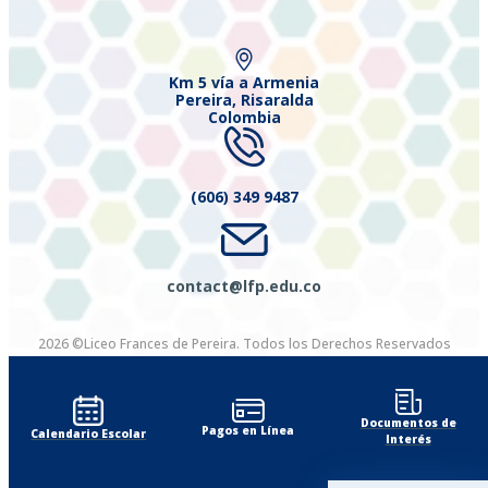
Km 5 vía a Armenia
Pereira, Risaralda
Colombia
(606) 349 9487
contact@lfp.edu.co
2026 ©Liceo Frances de Pereira. Todos los Derechos Reservados
Diseñado por Exus™
|
Diseñado por Exus™ | Emails Masivos
Documentos de
Pagos en Línea
Calendario Escolar
Interés