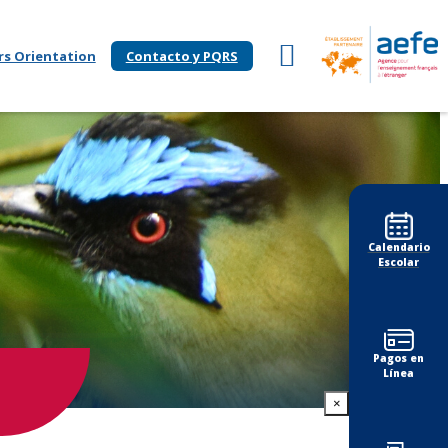
rs Orientation
Contacto y PQRS
Calendario
Escolar
Pagos en
Línea
×