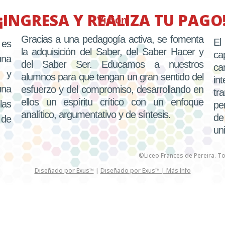
¡INGRESA Y REALIZA TU PAGO
Visión
Gracias a una pedagogía activa, se fomenta
El
 es
la adquisición del Saber, del Saber Hacer y
ca
una
del Saber Ser. Educamos a nuestros
ca
a y
alumnos para que tengan un gran sentido del
in
una
esfuerzo y del compromiso, desarrollando en
tr
ellos un espíritu crítico con un enfoque
las
pe
analítico, argumentativo y de síntesis.
de
 de
un
©Liceo Frances de Pereira. 
Diseñado por Exus™
|
Diseñado por Exus™ | Más Info