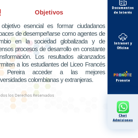
Documentos
!
Objetivos
de Interés
 objetivo esencial es formar ciudadanos
paces de desempeñarse como agentes de
mbio en la sociedad globalizada y de
Intranet y
Oficina
tensos procesos de desarrollo en constante
ansformación. Los resultados alcanzados
rmiten a los estudiantes del Liceo Francés
 Pereira acceder a las mejores
iversidades colombianas y extranjeras.
Pronote
2026
Todos los Derechos Reservados
Chat
Admisiones