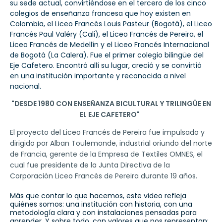
su sede actual, convirtiéndose en el tercero de los cinco
colegios de enseñanza francesa que hoy existen en
Colombia, el Liceo Francés Louis Pasteur (Bogotá), el Liceo
Francés Paul Valéry (Cali), el Liceo Francés de Pereira, el
Liceo Francés de Medellín y el Liceo Francés Internacional
de Bogotá (La Calera). Fue el primer colegio bilingüe del
Eje Cafetero. Encontró allí su lugar, creció y se convirtió
en una institución importante y reconocida a nivel
nacional.
"DESDE 1980 CON ENSEÑANZA BICULTURAL Y TRILINGÜE EN
EL EJE CAFETERO"
El proyecto del Liceo Francés de Pereira fue impulsado y
dirigido por Alban Toulemonde, industrial oriundo del norte
de Francia, gerente de la Empresa de Textiles OMNES, el
cual fue presidente de la Junta
Directiva
de la
Corporación Liceo Francés de Pereira durante 19 años.
Más que contar lo que hacemos, este video refleja
quiénes somos: una institución con historia, con una
metodología clara y con instalaciones pensadas para
aprender. Y sobre todo, con valores que nos representan: