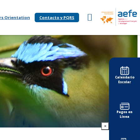
rs Orientation
Contacto y PQRS
Calendario
Escolar
Pagos en
Línea
×