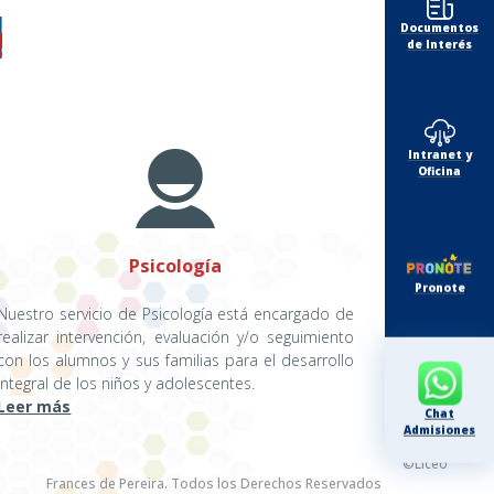
l
Documentos
!
de Interés
Intranet y
Oficina
Psicología
Pronote
Nuestro servicio de Psicología está encargado de
realizar intervención, evaluación y/o seguimiento
con los alumnos y sus familias para el desarrollo
integral de los niños y adolescentes.
Leer más
Chat
Admisiones
2026
©Liceo
Frances de Pereira. Todos los Derechos Reservados