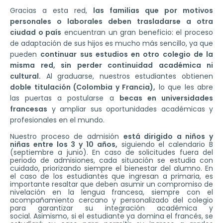
Gracias a esta red,
las familias que por motivos
personales o laborales deben trasladarse a otra
ciudad o país
encuentran un gran beneficio: el proceso
de adaptación de sus hijos es mucho más sencillo, ya que
pueden
continuar sus estudios en otro colegio de la
misma red, sin perder continuidad académica ni
cultural.
Al graduarse, nuestros estudiantes obtienen
doble titulación (Colombia y Francia),
lo que les abre
las puertas a postularse a
becas en universidades
francesas
y ampliar sus oportunidades académicas y
profesionales en el mundo.
Nuestro proceso de admisión
está dirigido a niños y
niñas entre los 3 y 10 años,
siguiendo el calendario B
(septiembre a junio). En caso de solicitudes fuera del
periodo de admisiones, cada situación se estudia con
cuidado, priorizando siempre el bienestar del alumno. En
el caso de los estudiantes que ingresan a primaria, es
importante resaltar que deben asumir un compromiso de
nivelación en la lengua francesa, siempre con el
acompañamiento cercano y personalizado del colegio
para garantizar su integración académica y
social. Asimismo, si el estudiante ya domina el francés, se