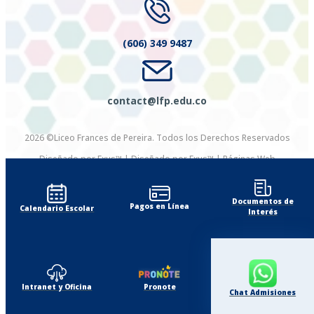
(606) 349 9487
contact@lfp.edu.co
2026 ©Liceo Frances de Pereira. Todos los Derechos Reservados
Diseñado por Exus™
|
Diseñado por Exus™ | Páginas Web
Administrables
Documentos de
Pagos en Línea
Calendario Escolar
Interés
Intranet y Oficina
Pronote
Chat Admisiones