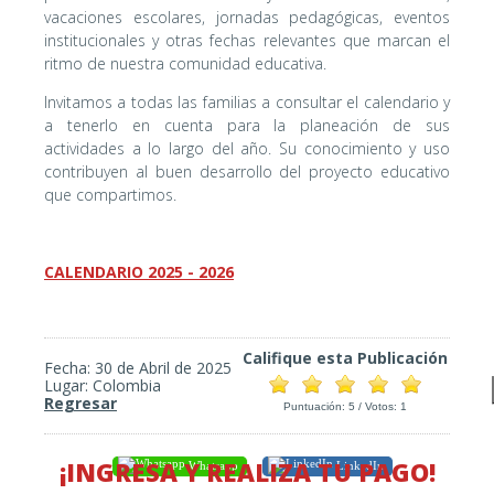
vacaciones escolares, jornadas pedagógicas, eventos
institucionales y otras fechas relevantes que marcan el
ritmo de nuestra comunidad educativa.
Invitamos a todas las familias a consultar el calendario y
a tenerlo en cuenta para la planeación de sus
actividades a lo largo del año. Su conocimiento y uso
contribuyen al buen desarrollo del proyecto educativo
que compartimos.
CALENDARIO 2025 - 2026
Califique esta Publicación
Fecha: 30 de Abril de 2025
Lugar: Colombia
Regresar
Puntuación:
5
/ Votos:
1
¡INGRESA Y REALIZA TU PAGO!
Whatsapp
LinkedIn