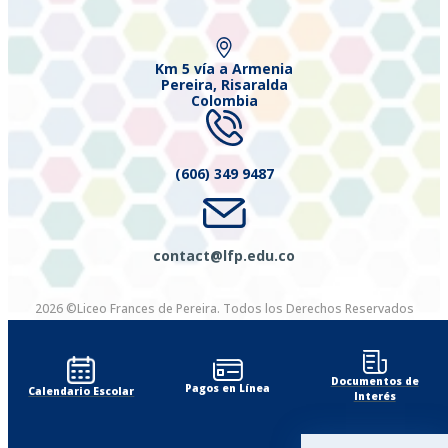
Km 5 vía a Armenia
Pereira, Risaralda
Colombia
(606) 349 9487
contact@lfp.edu.co
2026 ©Liceo Frances de Pereira. Todos los Derechos Reservados
Diseñado por Exus™
|
Diseñado por Exus™ | Emails Masivos
Documentos de
Pagos en Línea
Calendario Escolar
Interés