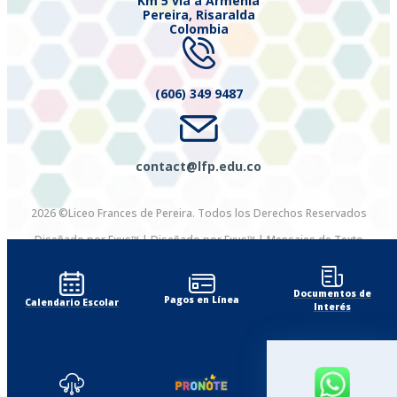
Km 5 vía a Armenia
Pereira, Risaralda
Colombia
(606) 349 9487
contact@lfp.edu.co
2026 ©Liceo Frances de Pereira. Todos los Derechos Reservados
Diseñado por Exus™
|
Diseñado por Exus™ | Mensajes de Texto
Masivos
Documentos de
Pagos en Línea
Calendario Escolar
Interés