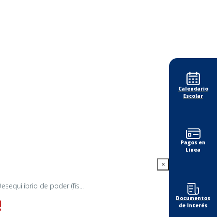
Calendario
Escolar
Pagos en
Línea
×
equilibrio de poder (fís...
Documentos
!
de Interés