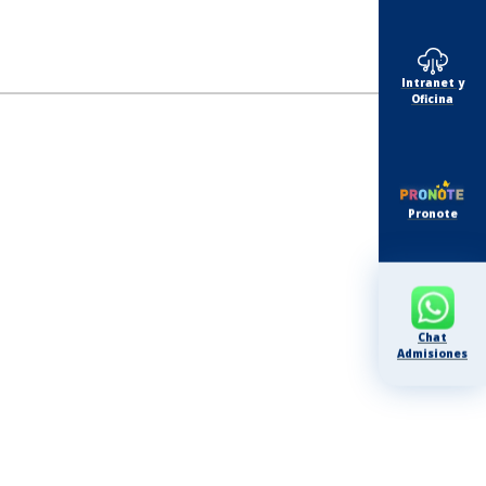
Intranet y
Oficina
Pronote
Chat
Admisiones