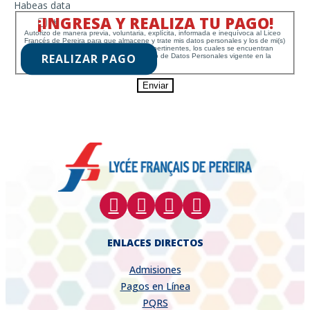
Habeas data
¡INGRESA Y REALIZA TU PAGO!
*
Autorizo de manera previa, voluntaria, explícita, informada e inequívoca al Liceo
Francés de Pereira para que almacene y trate mis datos personales y los de mi(s)
hijo(s) menor(es) de edad para los fines pertinentes, los cuales se encuentran
REALIZAR PAGO
establecidos en la Política de Tratamiento de Datos Personales vigente en la
Institución.
Enviar
ENLACES DIRECTOS
Admisiones
Pagos en Línea
PQRS