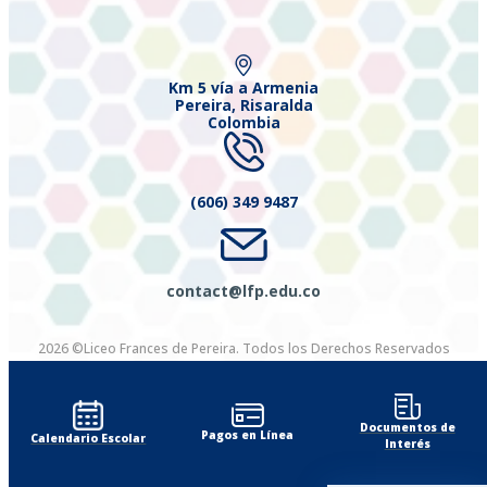
Km 5 vía a Armenia
Pereira, Risaralda
Colombia
(606) 349 9487
contact@lfp.edu.co
2026 ©Liceo Frances de Pereira. Todos los Derechos Reservados
Diseñado por Exus™
|
Diseñado por Exus™ | Emails Masivos
Documentos de
Pagos en Línea
Calendario Escolar
Interés