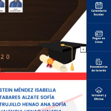
Calendario
Escolar
Pagos en
Línea
×
Documentos
!
de Interés
Intranet y
Oficina