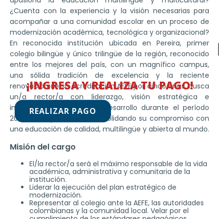
apasiona la educación multilingüe y multicultural?
¿Cuenta con la experiencia y la visión necesarias para
acompañar a una comunidad escolar en un proceso de
modernización académica, tecnológica y organizacional?
En reconocida institución ubicada en Pereira, primer
colegio bilingüe y único trilingüe de la región, reconocido
entre los mejores del país, con un magnífico campus,
una sólida tradición de excelencia y la reciente
¡INGRESA Y REALIZA TU PAGO!
renovación de su acreditación AEFE por cinco años, busca
un/a rector/a con liderazgo, visión estratégica e
innovación para guiar su desarrollo durante el período
REALIZAR PAGO
2026–2027 y más allá, consolidando su compromiso con
una educación de calidad, multilingüe y abierta al mundo.
Misión del cargo
El/la rector/a será el máximo responsable de la vida
académica, administrativa y comunitaria de la
institución.
Liderar la ejecución del plan estratégico de
modernización.
Representar al colegio ante la AEFE, las autoridades
colombianas y la comunidad local. Velar por el
cumplimiento de los estándares pedagógicos