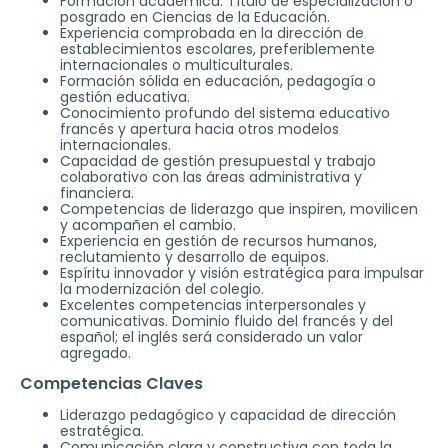
Formación académica: Título de especialización o
posgrado en Ciencias de la Educación.
Experiencia comprobada en la dirección de
establecimientos escolares, preferiblemente
internacionales o multiculturales.
Formación sólida en educación, pedagogía o
gestión educativa.
Conocimiento profundo del sistema educativo
francés y apertura hacia otros modelos
internacionales.
Capacidad de gestión presupuestal y trabajo
colaborativo con las áreas administrativa y
financiera.
Competencias de liderazgo que inspiren, movilicen
y acompañen el cambio.
Experiencia en gestión de recursos humanos,
reclutamiento y desarrollo de equipos.
Espíritu innovador y visión estratégica para impulsar
la modernización del colegio.
Excelentes competencias interpersonales y
comunicativas. Dominio fluido del francés y del
español; el inglés será considerado un valor
agregado.
Competencias Claves
Liderazgo pedagógico y capacidad de dirección
estratégica.
Comunicación clara y constructiva con toda la