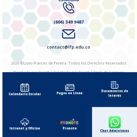
(606) 349 9487
contact@lfp.edu.co
2026 ©Liceo Frances de Pereira. Todos los Derechos Reservados
Diseñado por Exus™
|
Diseñado por Exus™ | Envío de Correos
Masivos
Documentos de
Pagos en Línea
Calendario Escolar
Interés
Intranet y Oficina
Pronote
Chat Admisiones