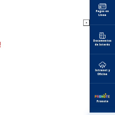
Pagos en
Línea
×
Documentos
!
de Interés
Intranet y
Oficina
Pronote