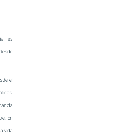
ia, es
desde
sde el
ticas.
rancia
pe. En
na vida