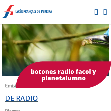
botones radio facol y
planetalumno
Emisiones
DE RADIO