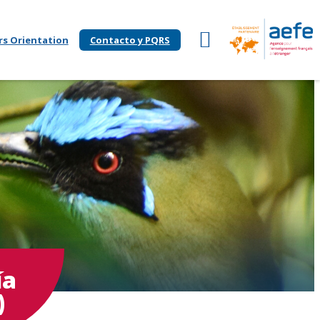
rs Orientation
Contacto y PQRS
ía
)