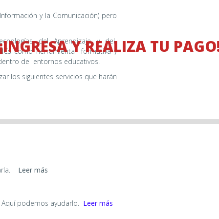
 Información y la Comunicación) pero
¡INGRESA Y REALIZA TU PAGO
cnologías del Aprendizaje y del
s TICs como herramienta
formativa y
 dentro de
entornos educativos.
izar los siguientes servicios que harán
rla.
Leer más
o? Aquí podemos ayudarlo.
Leer más