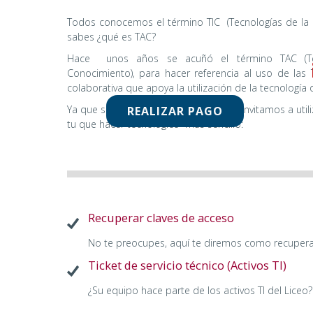
Todos conocemos el término TIC
(Tecnologías de la
sabes ¿qué es TAC?
Hace
unos años se acuñó el término TAC (Te
Conocimiento), para hacer referencia al uso de la
colaborativa que apoya la utilización de la tecnología
Ya que sabes por qué somos TAC, te
invitamos a util
REALIZAR PAGO
tu que hacer tecnológico
más sencillo:
Recuperar claves de acceso
No te preocupes, aquí te diremos como recupera
Ticket de servicio técnico (Activos TI)
¿Su equipo hace parte de los activos TI del Lice