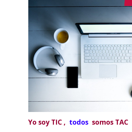
Yo soy TIC
,
todos
somos TAC