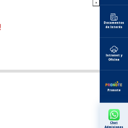
×
Documentos
!
de Interés
Intranet y
Oficina
Pronote
Chat
Admisiones