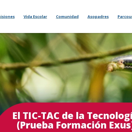
isiones
Vida Escolar
Comunidad
Asopadres
Parcou
El TIC-TAC de la Tecnolog
(Prueba Formación Exus