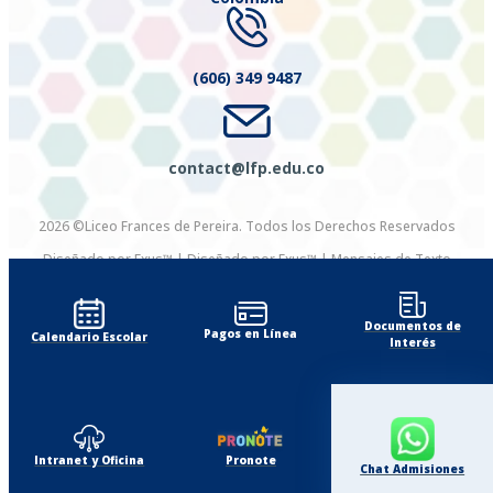
(606) 349 9487
contact@lfp.edu.co
2026 ©Liceo Frances de Pereira. Todos los Derechos Reservados
Diseñado por Exus™
|
Diseñado por Exus™ | Mensajes de Texto
Masivos
Documentos de
Pagos en Línea
Calendario Escolar
Interés
Intranet y Oficina
Pronote
Chat Admisiones