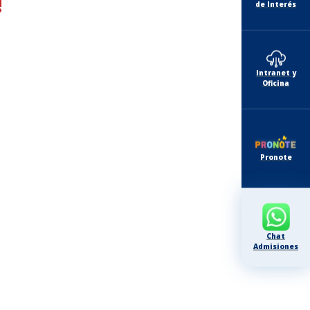
!
de Interés
Intranet y
Oficina
Pronote
Chat
Admisiones