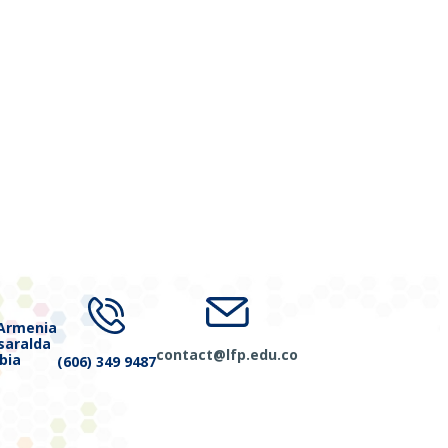
 Armenia
isaralda
contact@lfp.edu.co
bia
(606) 349 9487