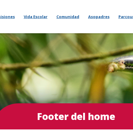
isiones
Vida Escolar
Comunidad
Asopadres
Parcou
Footer del home