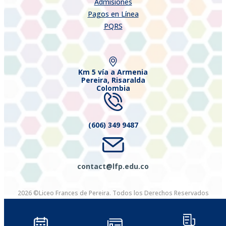
Admisiones
Pagos en Línea
PQRS
Km 5 vía a Armenia
Pereira, Risaralda
Colombia
(606) 349 9487
contact@lfp.edu.co
2026 ©Liceo Frances de Pereira. Todos los Derechos Reservados
Diseñado por Exus™
|
Diseñado por Exus™ | Emails Masivos