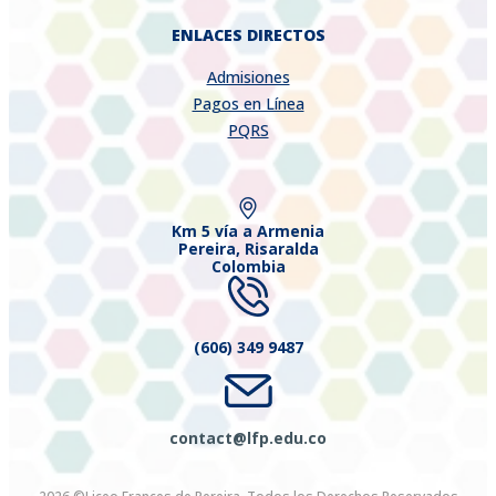
ENLACES DIRECTOS
Admisiones
Pagos en Línea
PQRS
Km 5 vía a Armenia
Pereira, Risaralda
Colombia
(606) 349 9487
contact@lfp.edu.co