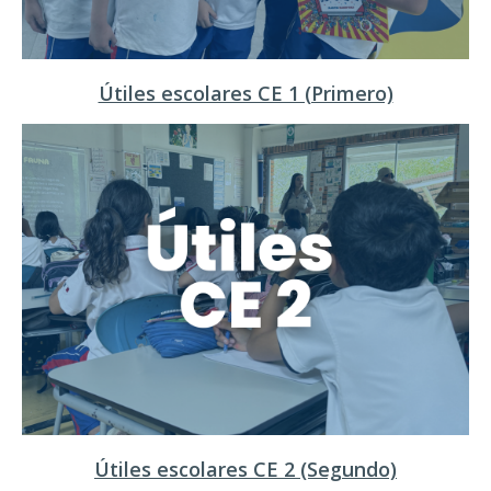
Útiles escolares CE 1 (Primero)
Útiles escolares CE 2 (Segundo)