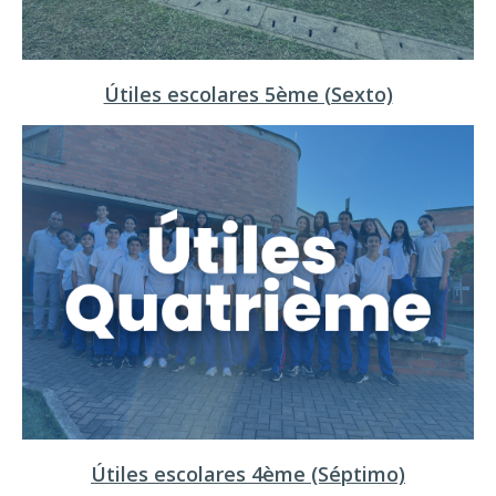
Útiles escolares 5ème (Sexto)
Útiles escolares 4ème (Séptimo)