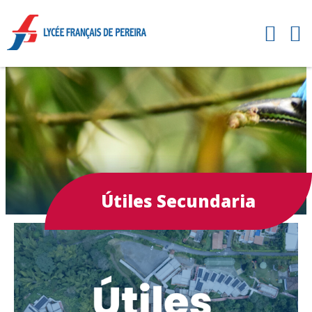
Útiles Secundaria