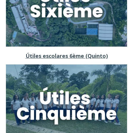
Útiles escolares 6ème (Quinto)