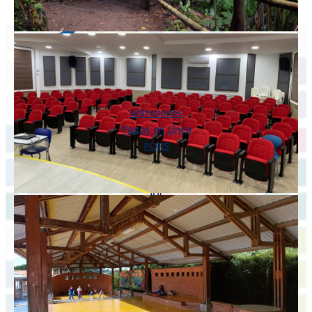
ENLACES DIRECTOS
Admisiones
Pagos en Línea
PQRS
Km 5 vía a Armenia
Pereira, Risaralda
Colombia
(606) 349 9487