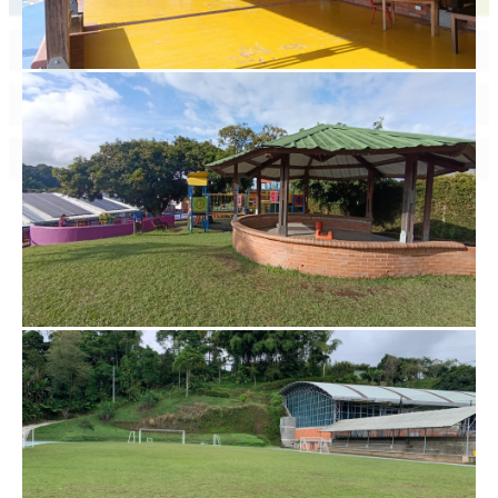
contact@lfp.edu.co
2026 ©Liceo Frances de Pereira. Todos los Derechos Reservados
Diseñado por Exus™
|
Diseñado por Exus™ | Páginas Web
Administrables