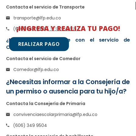
Contacta el servicio de Transporte
transporte@lfp.edu.co
¡INGRESA Y REALIZA TU PAGO!
(606) 349 9516 /
313 798 9695
¿Necesitas comunicarte con el servicio de
REALIZAR PAGO
Comedor?
Contacta el servicio de Comedor
Comedor@lfp.edu.co
¿Necesitas informar a la Consejería de
un permiso o ausencia para tu hijo/a?
Contacta la Consejería de Primaria
convivenciaescolarprimaria@lfp.edu.co
(606) 349 9504