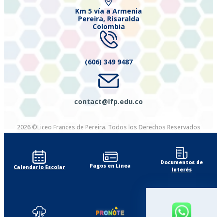
Km 5 vía a Armenia
Pereira, Risaralda
Colombia
(606) 349 9487
contact@lfp.edu.co
2026 ©Liceo Frances de Pereira. Todos los Derechos Reservados
Diseñado por Exus™
|
Diseñado por Exus™ | Envío de SMS Masivos
Documentos de
Pagos en Línea
Calendario Escolar
Interés