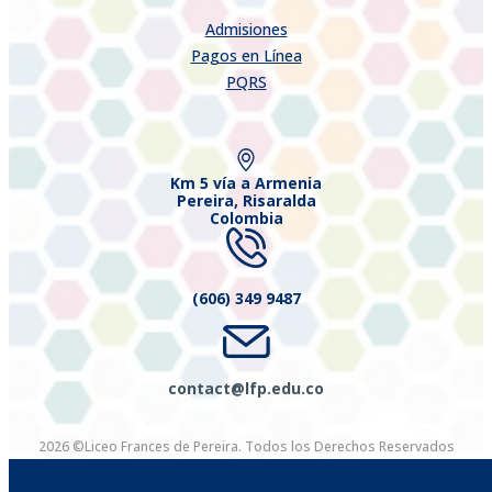
Admisiones
Pagos en Línea
PQRS
Km 5 vía a Armenia
Pereira, Risaralda
Colombia
(606) 349 9487
contact@lfp.edu.co
2026 ©Liceo Frances de Pereira. Todos los Derechos Reservados
Diseñado por Exus™
|
Diseñado por Exus™ | Más Info