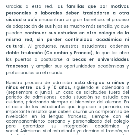
Gracias a esta red,
las familias que por motivos
personales o laborales deben trasladarse a otra
ciudad o país
encuentran un gran beneficio: el proceso
de adaptación de sus hijos es mucho más sencillo, ya que
pueden
continuar sus estudios en otro colegio de la
misma red, sin perder continuidad académica ni
cultural.
Al graduarse, nuestros estudiantes obtienen
doble titulación (Colombia y Francia),
lo que les abre
las puertas a postularse a
becas en universidades
francesas
y ampliar sus oportunidades académicas y
profesionales en el mundo.
Nuestro proceso de admisión
está dirigido a niños y
niñas entre los 3 y 10 años,
siguiendo el calendario B
(septiembre a junio). En caso de solicitudes fuera del
periodo de admisiones, cada situación se estudia con
cuidado, priorizando siempre el bienestar del alumno. En
el caso de los estudiantes que ingresan a primaria, es
importante resaltar que deben asumir un compromiso de
nivelación en la lengua francesa, siempre con el
acompañamiento cercano y personalizado del colegio
para garantizar su integración académica y
social. Asimismo, si el estudiante ya domina el francés, se