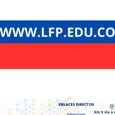
ENLACES DIRECTOS
Km 5 vía a
Admisiones