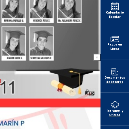
Calendario
Escolar
Pagos en
Línea
×
Documentos
!
de Interés
Intranet y
Oficina