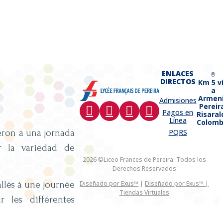
ENLACES
DIRECTOS
Km 5 v
a
Armen
Admisiones
Pereir
Pagos en
Risaral
Línea
Colomb
ieron a una jornada
PQRS
r la variedad de
2026 ©Liceo Frances de Pereira. Todos los
Derechos Reservados
llés à une journée
Diseñado por Exus™
|
Diseñado por Exus™ |
Tiendas Virtuales
r les différentes