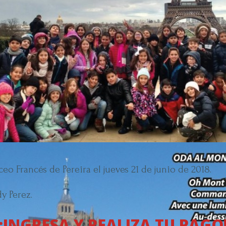
ceo Francés de Pereira el jueves 21 de junio de 2018.
y Perez.
¡INGRESA Y REALIZA TU PAGO