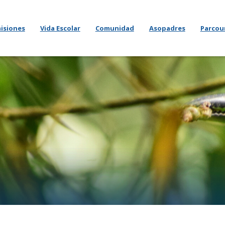
isiones
Vida Escolar
Comunidad
Asopadres
Parcou