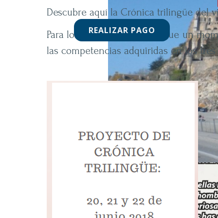
Descubre aquí la Crónica trilingüe del v
REALIZAR PAGO
Para los que sí participaron fue un mome
las competencias adquiridas en los tres