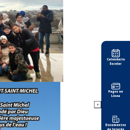
Calendario
Escolar
Pagos en
Línea
×
Documentos
!
de Interés